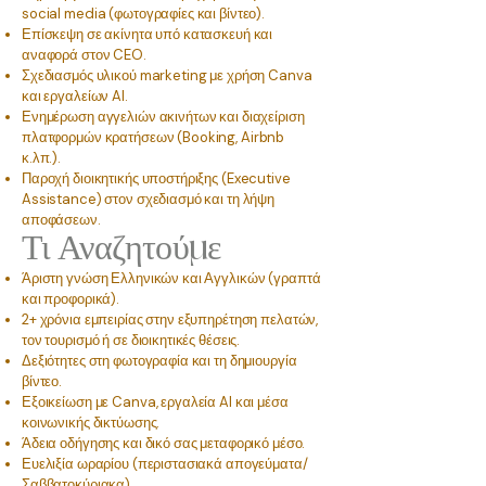
social media (φωτογραφίες και βίντεο).
Επίσκεψη σε ακίνητα υπό κατασκευή και
αναφορά στον CEO.
Σχεδιασμός υλικού marketing με χρήση Canva
και εργαλείων AI.
Ενημέρωση αγγελιών ακινήτων και διαχείριση
πλατφορμών κρατήσεων (Booking, Airbnb
κ.λπ.).
Παροχή διοικητικής υποστήριξης (Executive
Assistance) στον σχεδιασμό και τη λήψη
αποφάσεων.
Τι Αναζητούμε
Άριστη γνώση Ελληνικών και Αγγλικών (γραπτά
και προφορικά).
2+ χρόνια εμπειρίας στην εξυπηρέτηση πελατών,
τον τουρισμό ή σε διοικητικές θέσεις.
Δεξιότητες στη φωτογραφία και τη δημιουργία
βίντεο.
Εξοικείωση με Canva, εργαλεία AI και μέσα
κοινωνικής δικτύωσης.
Άδεια οδήγησης και δικό σας μεταφορικό μέσο.
Ευελιξία ωραρίου (περιστασιακά απογεύματα/
Σαββατοκύριακα).