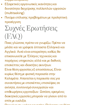
Εξαιρετικές οργανωτικές ικανότητες και
δυνατότητα διαχείρισης πολλαπλών εργασιών
(multitasking).
Πνεύμα επίλυσης προβλημάτων με προληπτική
προσέγγιση.
Συχνές Ερωτήσεις
(FAQ)
Ποιες γλώσσες πρέπει να γνωρίζω; Πρέπει να
μιλάτε και να γράφετε άπταιστα Ελληνικά και
Αγγλικά. Αυτό είναι απαραίτητο, καθώς θα
επικοινωνείτε με Έλληνες τεχνικούς και
παρόχους υπηρεσιών, αλλά και με διεθνείς
επισκέπτες και ιδιοκτήτες ακινήτων.
Είναι θέση εργασίας εξ αποστάσεως; Είναι
κυρίως θέση με φυσική παρουσία στην
Καλαμάτα. Απαιτείται η παρουσία σας για
συναντήσεις με επισκέπτες, επισκέψεις σε
ακίνητα, συντονισμό συνεργατών και
επιθεωρήσεις εργοταξίων. Ωστόσο, ορισμένες
διοικητικές εργασίες μπορούν να γίνουν από το
σπίτι με ευελιξία.