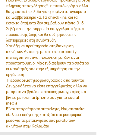
Ποιο είναι το ωράριο εργασίας; Πρόκειται για θέση
πλήρους απασχόλησης* με τυπικό ωράριο, αλλά
θα χρειαστεί ευελιξία για ορισμένα απογεύματα
και Σαββατοκύριακα. Τα check-ins και τα
έκτακτα ζητήματα δεν συμβαίνουν πάντα 9-5.
Σεβόμαστε την ισορροπία επαγγελματικής και
προσωπικής ζωής και θα συζητήσουμε τις
λεπτομέρειες στη συνέντευξη.
Χρειάζομαι προϋπηρεσία στη διαχείριση
ακινήτων; Αν και η εμπειρία στο property
management είναι πλεονέκτημα, δεν είναι
προαπαιτούμενο. Μας ενδιαφέρουν περισσότερο
οι ικανότητές σας στην εξυπηρέτηση και την
οργάνωση.
Τι είδους δεξιότητες φωτογραφίας απαιτούνται;
Δεν χρειάζεται να είστε επαγγελματίας, αλλά να
μπορείτε να βγάζετε ποιοτικές φωτογραφίες και
βίντεο με το smartphone σας για τα social
media.
Είναι απαραίτητο το αυτοκίνητο; Ναι, απαιτείται
δίπλωμα οδήγησης και αξιόπιστο μεταφορικό
μέσο για τις μετακινήσεις σας μεταξύ των
ακινήτων στην Καλαμάτα.