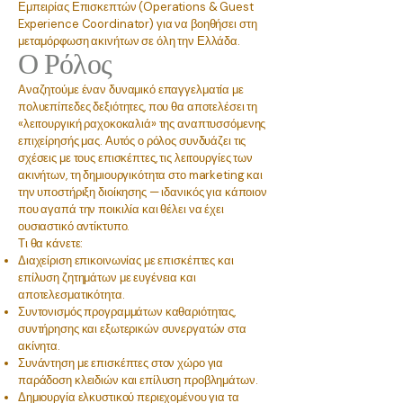
Εμπειρίας Επισκεπτών (Operations & Guest
Experience Coordinator) για να βοηθήσει στη
μεταμόρφωση ακινήτων σε όλη την Ελλάδα.
Ο Ρόλος
Αναζητούμε έναν δυναμικό επαγγελματία με
πολυεπίπεδες δεξιότητες, που θα αποτελέσει τη
«λειτουργική ραχοκοκαλιά» της αναπτυσσόμενης
επιχείρησής μας. Αυτός ο ρόλος συνδυάζει τις
σχέσεις με τους επισκέπτες, τις λειτουργίες των
ακινήτων, τη δημιουργικότητα στο marketing και
την υποστήριξη διοίκησης — ιδανικός για κάποιον
που αγαπά την ποικιλία και θέλει να έχει
ουσιαστικό αντίκτυπο.
Τι θα κάνετε:
Διαχείριση επικοινωνίας με επισκέπτες και
επίλυση ζητημάτων με ευγένεια και
αποτελεσματικότητα.
Συντονισμός προγραμμάτων καθαριότητας,
συντήρησης και εξωτερικών συνεργατών στα
ακίνητα.
Συνάντηση με επισκέπτες στον χώρο για
παράδοση κλειδιών και επίλυση προβλημάτων.
Δημιουργία ελκυστικού περιεχομένου για τα