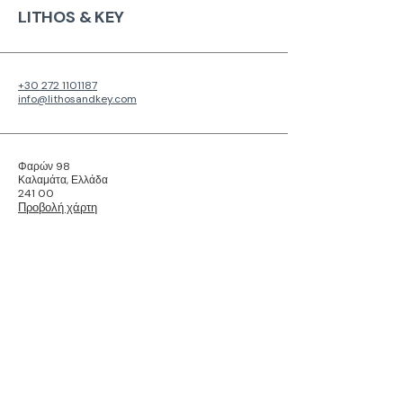
LITHOS & KEY
+30 272 1101187
info@lithosandkey.com
Φαρών 98
Καλαμάτα, Ελλάδα
241 00
Προβολή χάρτη
Πολιτική Απορρήτου
Δήλωση Προσβασιμότητας
Πολιτική Απορρήτου
© 2026 από τη Lithos & Key
Σχετικά με την Lithos & Key: Μετατρέπουμε ακίνητα σε